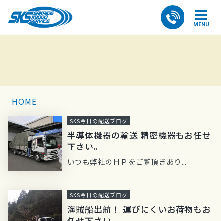
MENU
HOME
SKS今日の配送ブログ
半導体機器の輸送 精密機器もお任せ
下さい。
いつも弊社のＨＰをご覧頂きあり...
SKS今日の配送ブログ
海賊船出航！ 運びにくいお荷物もお
任せ下さい。